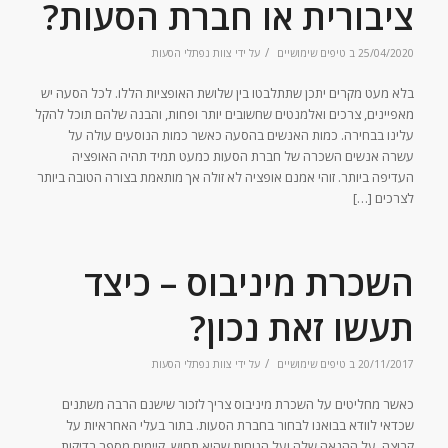
ציבורית או חברת הסעות?
/
25/04/2020
ב
טיפים שימושיים
על ידי
צוות נפתלי הסעות
בלא מעט מקרים יתכן שתתלבטו בין שלושת האופציות הללו. לכל הסעה יש
מאפיינים, צרכים ואלמנטים שחשובים יותר ופחות, והבנה שלהם תוכל להקל
עלינו בבחירה. כמות האנשים בהסעה כאשר כמות הנוסעים עולה על
עשרה אנשים השכרה של חברת הסעות כמעט תמיד תהיה האופציה
העדיפה ביותר. זוהי אמנם אופציה לא זולה אך מותאמת בצורה הטובה ביותר
לצרכים […]
השכרת מיניבוס – כיצד
תעשו זאת נכון?
/
20/11/2017
ב
טיפים שימושיים
על ידי
צוות נפתלי הסעות
כאשר מחליטים על השכרת מיניבוס צריך לזכור שישנם הרבה משתנים
שכדאי לוודא בבואנו לבחור בחברת הסעות. בתור בעלי האחראיות על
קבוצה, על ההנאה שלה ועל הנוחות שהיא תחוש, קיימים מספר בדיקות